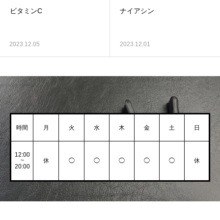
ビタミンC
ナイアシン
2023.12.05
2023.12.01
時間
月
火
水
木
金
土
日
12:00
~
休
◯
◯
◯
◯
◯
休
20:00