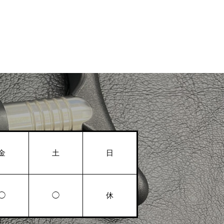
金
土
日
◯
◯
休