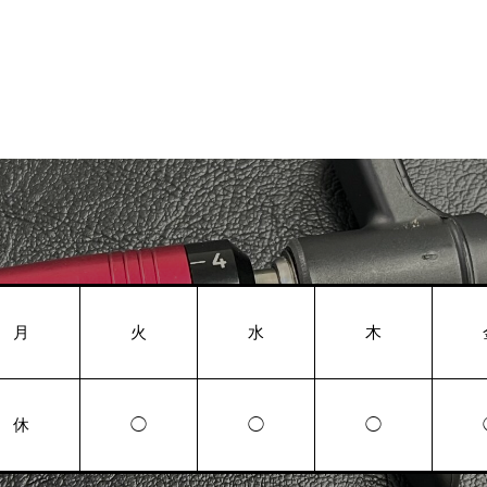
月
火
水
木
休
◯
◯
◯