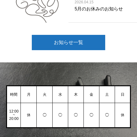
2026.04.15
5月のお休みのお知らせ
お知らせ一覧
時間
月
火
水
木
金
土
日
12:00
~
休
◯
◯
◯
◯
◯
休
20:00