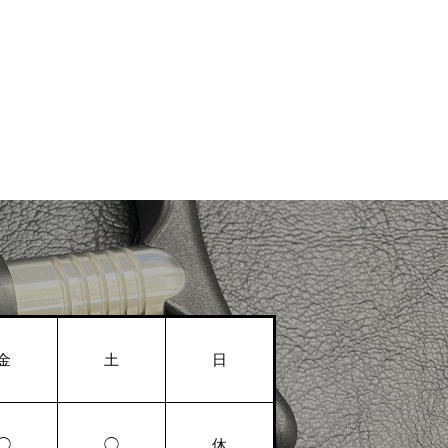
金
土
日
◯
◯
休