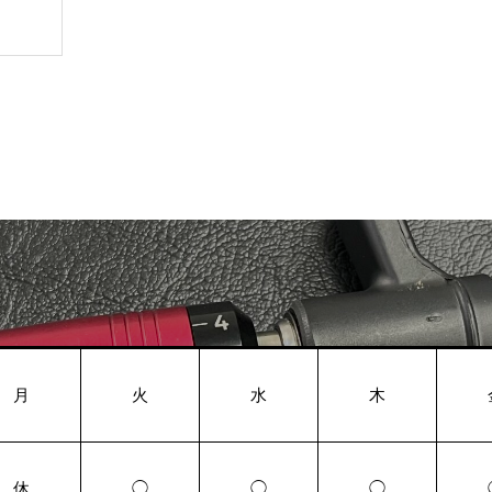
月
火
水
木
休
◯
◯
◯