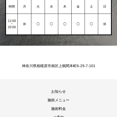
時間
月
火
水
木
金
土
日
12:00
~
休
◯
◯
◯
◯
◯
休
20:00
神奈川県相模原市南区上鶴間本町6-29-7-101
お知らせ
施術メニュー
施術料金