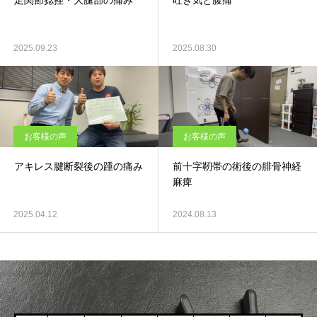
足関節捻挫・大腿部の痛み
吐き気と腹痛
2025.09.23
2025.08.30
お客様の声
お客様の声
アキレス腱断裂後の踵の痛み
前十字靭帯の術後の腓骨神経
麻痺
2025.04.12
2024.08.13