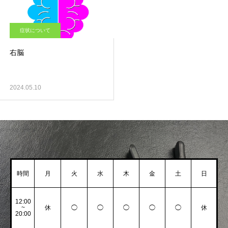
症状について
右脳
2024.05.10
時間
月
火
水
木
金
土
日
12:00
~
休
◯
◯
◯
◯
◯
休
20:00