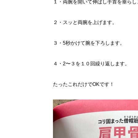
１・両腕を開いて伸ばし手首を垂らし
２・スッと両腕を上げます。
３・5秒かけて腕を下ろします。
４・2〜３を１０回繰り返します。
たったこれだけでOKです！