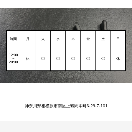
時間
月
火
水
木
金
土
日
12:00
~
休
◯
◯
◯
◯
◯
休
20:00
神奈川県相模原市南区上鶴間本町6-29-7-101