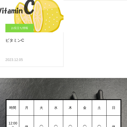
お役立ち情報
ビタミンC
2023.12.05
時間
月
火
水
木
金
土
日
12:00
~
休
◯
◯
◯
◯
◯
休